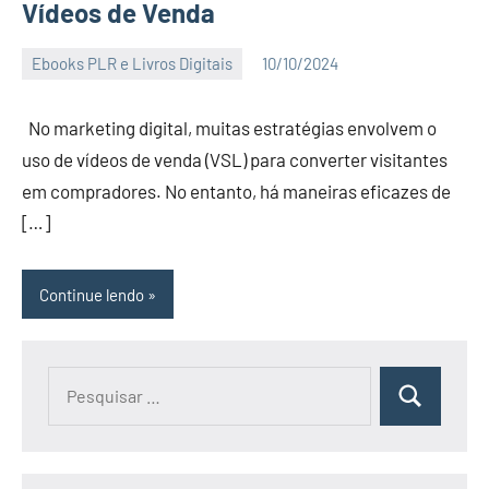
Vídeos de Venda
Ebooks PLR e Livros Digitais
10/10/2024
Alex
Nenhum
Comentário
No marketing digital, muitas estratégias envolvem o
uso de vídeos de venda (VSL) para converter visitantes
em compradores. No entanto, há maneiras eficazes de
[…]
Continue lendo
Pesquisar
Pesquisa
por: